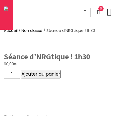
0
Accueil
/
Non classé
/ Séance d’NRGtique ! 1h30
Séance d’NRGtique ! 1h30
90,00
€
quantité
Ajouter au panier
de
Séance
d'NRGtique
!
1h30